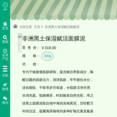
当前位置
主页
>
非洲黑土保湿赋活面膜泥
首页
非洲黑土保湿赋活面膜泥
搜索
<
>
零 售 价：
318.00
¥
全系
规 格：
300g
产品
功 效：
专为干燥疲倦肌肤研制，蕴含赋活养肤成分，唤
导航
醒沉睡的肌肤活力，润泽肌肤，牢牢锁住水分，
淡化细纹、干纹等岁月痕迹，令肌肤洁净丰弹、
微博
水润充盈。抵御倦容，时刻焕发自然光彩。草之
微信
语黑土面膜泥取自地中海的深海黑泥，历经数万
年的沉淀，蕴藏海床独有的多种矿物元素及氨基