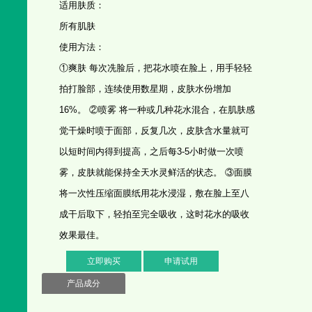
适用肤质：
所有肌肤
使用方法：
①爽肤 每次冼脸后，把花水喷在脸上，用手轻轻
拍打脸部，连续使用数星期，皮肤水份增加
16%。 ②喷雾 将一种或几种花水混合，在肌肤感
觉干燥时喷于面部，反复几次，皮肤含水量就可
以短时间内得到提高，之后每3-5小时做一次喷
雾，皮肤就能保持全天水灵鲜活的状态。 ③面膜
将一次性压缩面膜纸用花水浸湿，敷在脸上至八
成干后取下，轻拍至完全吸收，这时花水的吸收
效果最佳。
立即购买
申请试用
产品成分