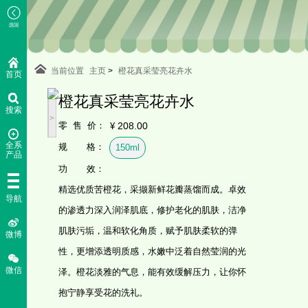
当前位置
主页
>
橙花真采莹亮花卉水
首页
橙花真采莹亮花卉水
搜索
<
>
零 售 价：
208.00
¥
全系
规 格：
150ml
产品
功 效：
精选优质苦橙花，采撷新鲜花瓣蒸馏而成。卓效
导航
的渗透力深入润泽肌底，修护老化的肌肤，洁净
肌肤污垢，温和软化角质，赋予肌肤柔软的弹
微博
性，更增添透明质感，水嫩中泛着自然莹润的光
微信
泽。橙花淡雅的气息，能有效缓解压力，让你怀
抱宁静享受花的洗礼。