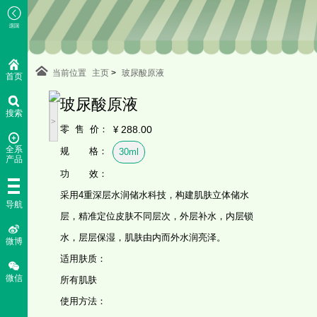
当前位置
主页
>
玻尿酸原液
首页
玻尿酸原液
搜索
<
>
零 售 价：
288.00
¥
全系
规 格：
30ml
产品
功 效：
采用4重深层水润储水科技，构建肌肤立体储水
导航
层，精准定位皮肤不同层次，外层补水，内层锁
水，层层保湿，肌肤由内而外水润亮泽。
微博
适用肤质：
微信
所有肌肤
使用方法：