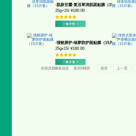
·肌肤甘露·复活草润肌面贴膜（15片装）
25g×15
/
¥
180.00
·强韧屏护·绿萝防护面贴膜（15片装）
25gx15
/
¥
180.00
全部共
206
条信息 第
30
/
35
页
首页
上一页